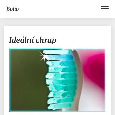
Toggl
Bolio
Naviga
Ideální
Ideální chrup
chrup