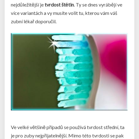
nejdůležitější je
tvrdost štětin
. Ty se dnes vyrábějí ve
více variantách a vy musíte volit tu, kterou vám váš
zubní lékař doporučil.
Ve velké většině případů se používá tvrdost střední, ta
je pro zuby nejpřijatelnější. Mimo této tvrdosti se pak