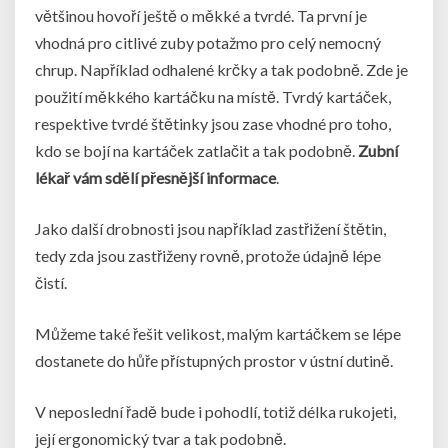
většinou hovoří ještě o měkké a tvrdé. Ta první je
vhodná pro citlivé zuby potažmo pro celý nemocný
chrup. Například odhalené krčky a tak podobně. Zde je
použití měkkého kartáčku na místě. Tvrdý kartáček,
respektive tvrdé štětinky jsou zase vhodné pro toho,
kdo se bojí na kartáček zatlačit a tak podobně.
Zubní
lékař vám sdělí přesnější informace
.
Jako další drobnosti jsou například zastřižení štětin,
tedy zda jsou zastřiženy rovně, protože údajně lépe
čistí.
Můžeme také řešit velikost, malým kartáčkem se lépe
dostanete do hůře přístupných prostor v ústní dutině.
V neposlední řadě bude i pohodlí, totiž délka rukojeti,
její ergonomický tvar a tak podobně.