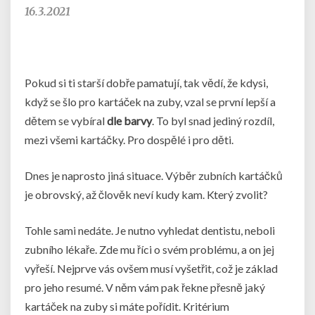
16.3.2021
Pokud si ti starší dobře pamatují, tak vědí, že kdysi,
když se šlo pro kartáček na zuby, vzal se první lepší a
dětem se vybíral
dle barvy
. To byl snad jediný rozdíl,
mezi všemi kartáčky. Pro dospělé i pro děti.
Dnes je naprosto jiná situace. Výběr zubních kartáčků
je obrovský, až člověk neví kudy kam. Který zvolit?
Tohle sami nedáte. Je nutno vyhledat dentistu, neboli
zubního lékaře. Zde mu říci o svém problému, a on jej
vyřeší. Nejprve vás ovšem musí vyšetřit, což je základ
pro jeho resumé. V něm vám pak řekne přesně jaký
kartáček na zuby
si máte pořídit. Kritérium