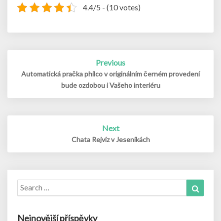
4.4/5 - (10 votes)
Post
Previous
navigation
Automatická pračka philco v originálním černém provedení
bude ozdobou i Vašeho interiéru
Next
Chata Rejvíz v Jeseníkách
Search
Search
for:
Nejnovější příspěvky