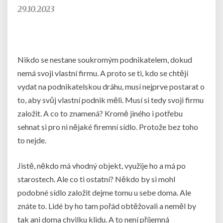
29.10.2023
Nikdo se nestane soukromým podnikatelem, dokud
nemá svoji vlastní firmu. A proto se ti, kdo se chtějí
vydat na podnikatelskou dráhu, musí nejprve postarat o
to, aby svůj vlastní podnik měli. Musí si tedy svoji firmu
založit. A co to znamená? Kromě jiného i potřebu
sehnat si pro ni nějaké firemní sídlo. Protože bez toho
to nejde.
Jistě, někdo má vhodný objekt, využije ho a má po
starostech. Ale co ti ostatní? Někdo by si mohl
podobné sídlo založit dejme tomu u sebe doma. Ale
znáte to. Lidé by ho tam pořád obtěžovali a neměl by
tak ani doma chvilku klidu. A to není příjemná