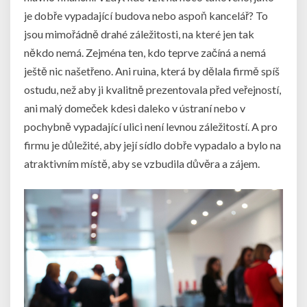
je dobře vypadající budova nebo aspoň kancelář? To
jsou mimořádně drahé záležitosti, na které jen tak
někdo nemá. Zejména ten, kdo teprve začíná a nemá
ještě nic našetřeno. Ani ruina, která by dělala firmě spíš
ostudu, než aby ji kvalitně prezentovala před veřejností,
ani malý domeček kdesi daleko v ústraní nebo v
pochybně vypadající ulici není levnou záležitostí. A pro
firmu je důležité, aby její sídlo dobře vypadalo a bylo na
atraktivním místě, aby se vzbudila důvěra a zájem.