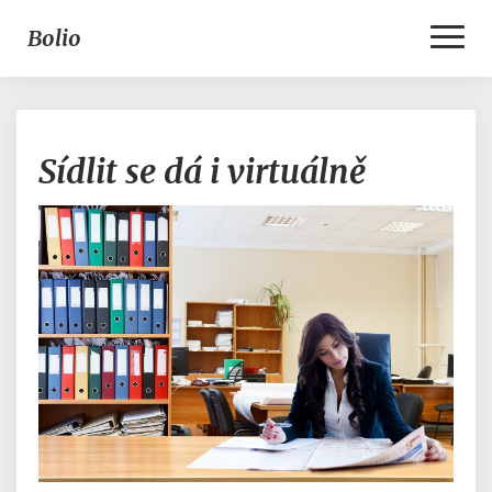
Toggl
Bolio
Naviga
Sídlit
Sídlit se dá i virtuálně
se
dá
i
virtuálně