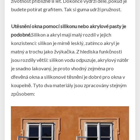
životnost přibližně 8 let. Dokonce vydrží déle, pokud je
budete potírat grafitem. Tak si guma udrží pružnost.
Utěsnění okna pomocí silikonu nebo akrylové pasty je
podobné.
Silikon a akryl mají malý rozdíl v jejich
konzistenci: silikon je mírně lesklý, zatímco akryl je
matný a trochu jako žvýkačka. Z hlediska funkčnosti
jsou rozdíly větší: silikon vodu odpuzuje, akrylový nátěr
je snadno lakovaný, je proto vhodný zejména pro
dřevěná okna a silikonové těsnění je dobré pro okna v
koupelně. Tyto dva materiály jsou zpracovány stejným
způsobem: