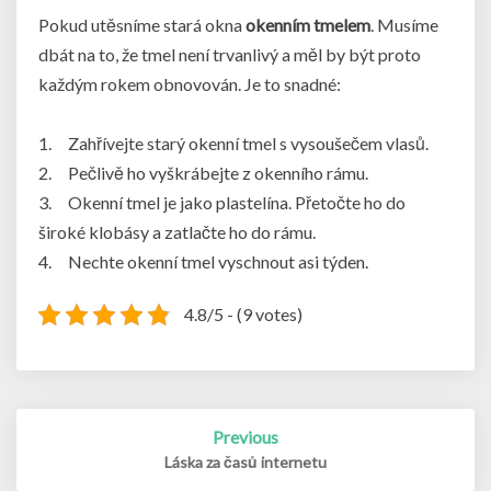
Pokud utěsníme stará okna
okenním tmelem
. Musíme
dbát na to, že tmel není trvanlivý a měl by být proto
každým rokem obnovován. Je to snadné:
1. Zahřívejte starý okenní tmel s vysoušečem vlasů.
2. Pečlivě ho vyškrábejte z okenního rámu.
3. Okenní tmel je jako plastelína. Přetočte ho do
široké klobásy a zatlačte ho do rámu.
4. Nechte okenní tmel vyschnout asi týden.
4.8/5 - (9 votes)
Post
Previous
navigation
Láska za časů internetu