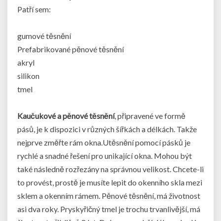
Patří sem:
gumové těsnění
Prefabrikované pěnové těsnění
akryl
silikon
tmel
Kaučukové a pěnové těsnění
, připravené ve formě
pásů, je k dispozici v různých šířkách a délkách. Takže
nejprve změřte rám okna.Utěsnění pomocí pásků je
rychlé a snadné řešení pro unikající okna. Mohou být
také následně rozřezány na správnou velikost. Chcete-li
to provést, prostě je musíte lepit do okenního skla mezi
sklem a okenním rámem. Pěnové těsnění, má životnost
asi dva roky. Pryskyřičný tmel je trochu trvanlivější, má