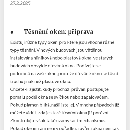
27.2.2025
●
Těsnění oken: příprava
Existují různé typy oken, pro které jsou vhodné různé
typy těsnění. V nových budovách jsou většinou
instalována hliníková nebo plastová okna, ve starých
budovách obvykle dřevěná okna. Podívejte se
podrobně na vaše okno, protože dřevěné okno se těsní
trochu jinak než plastové okno.
Chcete-li zjistit, kudy prochází průvan, postupujte
pomalu podél okna se svíčkou nebo zapalovačem.
Pokud plamen bliká, našli jste jej. V mnoha případech již
můžete vidět, zda je staré těsnění okna již porézní.
Zkontrolujte však také uzamykací mechanismus.
Pokud okenní rám není v pořádku, zavření okna není tak