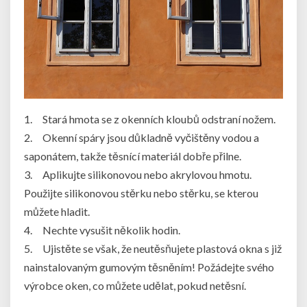
1. Stará hmota se z okenních kloubů odstraní nožem.
2. Okenní spáry jsou důkladně vyčištěny vodou a
saponátem, takže těsnící materiál dobře přilne.
3. Aplikujte silikonovou nebo akrylovou hmotu.
Použijte silikonovou stěrku nebo stěrku, se kterou
můžete hladit.
4. Nechte vysušit několik hodin.
5. Ujistěte se však, že neutěsňujete plastová okna s již
nainstalovaným gumovým těsněním! Požádejte svého
výrobce oken, co můžete udělat, pokud netěsní.