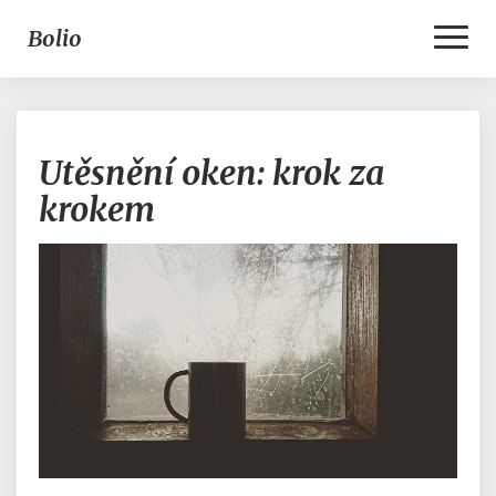
Toggl
Bolio
Naviga
Utěsnění
Utěsnění oken: krok za
oken:
krok
krokem
za
krokem