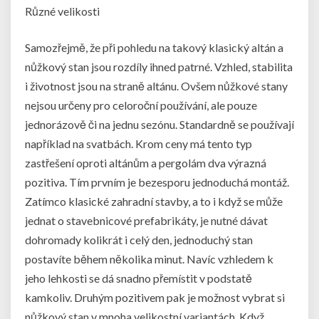
Různé velikosti
Samozřejmě, že při pohledu na takový klasický altán a
nůžkový stan jsou rozdíly ihned patrné. Vzhled, stabilita
i životnost jsou na straně altánu. Ovšem
nůžkové stany
nejsou určeny pro celoroční používání, ale pouze
jednorázově či na jednu sezónu. Standardně se používají
například na svatbách. Krom ceny má tento typ
zastřešení oproti altánům a pergolám dva výrazná
pozitiva. Tím prvním je bezesporu jednoduchá montáž.
Zatímco klasické zahradní stavby, a to i když se může
jednat o stavebnicové prefabrikáty, je nutné dávat
dohromady kolikrát i celý den, jednoduchý stan
postavíte během několika minut. Navíc vzhledem k
jeho lehkosti se dá snadno přemístit v podstatě
kamkoliv. Druhým pozitivem pak je možnost vybrat si
nůžkový stan v mnoha velikostní variantách. Když