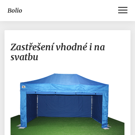
Toggl
Bolio
Naviga
Zastřešení
Zastřešení vhodné i na
vhodné
i
svatbu
na
svatbu