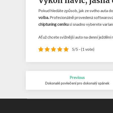
Výkon navíc, jasná
Pokud hledáte způsob, jak ze svého auta 
volba.
Profesionálně provedená softwarová ú
chiptuning ceníku
si snadno vyberete varian
Ať už chcete svižnější auto na denní ježdění
5/5 - (1 vote)
Post
Previous
navigation
Dokonalé povlečení pro dokonalý spánek