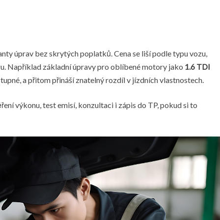
anty úprav bez skrytých poplatků. Cena se liší podle typu vozu,
u. Například základní úpravy pro oblíbené motory jako
1.6 TDI
upné, a přitom přináší znatelný rozdíl v jízdních vlastnostech.
ení výkonu, test emisí, konzultaci i zápis do TP, pokud si to