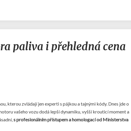
Výkon
ra paliva i přehledná cena
navíc,
úspora
paliva
i
přehledná
cena
u, kterou zvládají jen experti s pájkou a tajnými kódy. Dnes jde o
 motoru vašeho vozu dodá lepší dynamiku, vyšší krouticí moment a
ásadní,
s profesionálním přístupem a homologací od Ministerstva