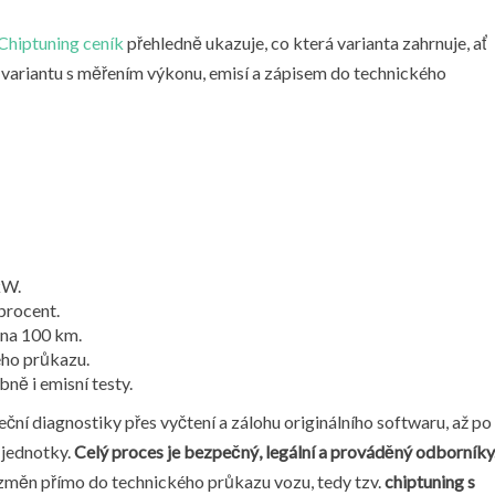
Chiptuning ceník
přehledně ukazuje, co která varianta zahrnuje, ať
 variantu s měřením výkonu, emisí a zápisem do technického
kW.
procent.
y na 100 km.
ého průkazu.
ně i emisní testy.
eční diagnostiky přes vyčtení a zálohu originálního softwaru, až po
 jednotky.
Celý proces je bezpečný, legální a prováděný odborníky
změn přímo do technického průkazu vozu, tedy tzv.
chiptuning s