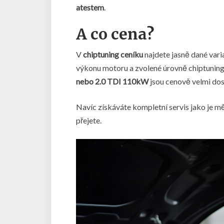
atestem
.
A co cena?
V
chiptuning ceníku
najdete jasně dané vari
výkonu motoru a zvolené úrovně chiptuning
nebo 2.0 TDI 110kW
jsou cenově velmi dost
Navíc získáváte kompletní servis jako je měř
přejete.