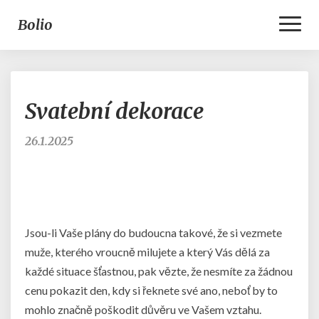
Toggl
Bolio
Naviga
Svatební
Svatební dekorace
dekorace
26.1.2025
Jsou-li Vaše plány do budoucna takové, že si vezmete
muže, kterého vroucně milujete a který Vás dělá za
každé situace šťastnou, pak vězte, že nesmíte za žádnou
cenu pokazit den, kdy si řeknete své ano, neboť by to
mohlo značně poškodit důvěru ve Vašem vztahu.