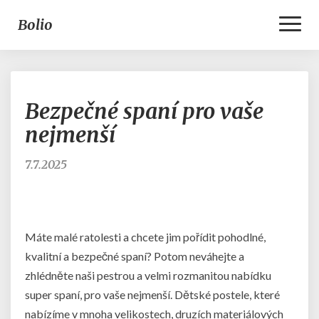
Toggl
Bolio
Naviga
Bezpečné
Bezpečné spaní pro vaše
spaní
pro
nejmenší
vaše
nejmenší
7.7.2025
Máte malé ratolesti a chcete jim pořídit pohodlné,
kvalitní a bezpečné spaní? Potom neváhejte a
zhlédněte naši pestrou a velmi rozmanitou nabídku
super spaní, pro vaše nejmenší.
Dětské postele
, které
nabízíme v mnoha velikostech, druzích materiálových