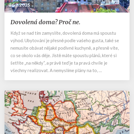
26.2.2025
Dovolená doma? Proč ne.
Dovolená
doma?
Když se nad tím zamyslíte, dovolená doma má spoustu
Proč
výhod. Ubytování je přesně podle vašeho gusta, také se
ne.
nemusíte obávat nějaké podivné kuchyně, a přesně víte,
co se okolo vás děje. Jistě máte spoustu plánů, které si
šetříte „na někdy“, a právě teď je ta pravá chvíle je
všechny realizovat. A nemyslíme plány na to, …