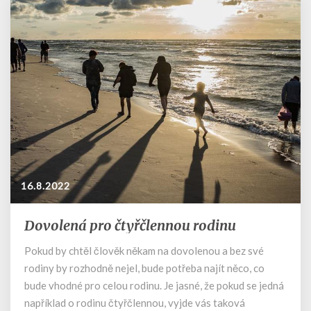
16.8.2022
Dovolená pro čtyřčlennou rodinu
Dovolená
pro
Pokud by chtěl člověk někam na dovolenou a bez své
čtyřčlennou
rodiny by rozhodně nejel, bude potřeba najít něco, co
rodinu
bude vhodné pro celou rodinu. Je jasné, že pokud se jedná
například o rodinu čtyřčlennou, vyjde vás taková