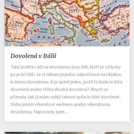
12.2.2024
Dovolená v Itálii
Dovolená
v
Také jezdíte rádi na dovolenou jsou lidé, kteří se vždycky
Itálii
po práci těší, že si někam pojedou odpočinout na nějakou
krásnou dovolenou. A je úplně jedno, jestli to bude krátká
dovolená anebo třeba dlouhá dovolená? Abych se
přiznala, tak já mám raději takové spíše krátké dovolené,
třeba jenom víkendové wellness anebo víkendovou
dovolenou. Naposledy jsem …