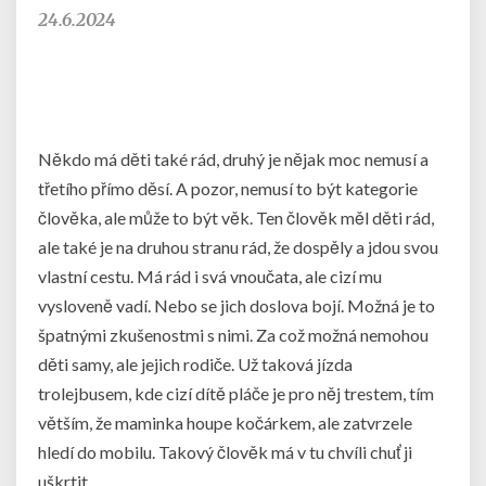
24.6.2024
Někdo má děti také rád, druhý je nějak moc nemusí a
třetího přímo děsí. A pozor, nemusí to být kategorie
člověka, ale může to být věk. Ten člověk měl děti rád,
ale také je na druhou stranu rád, že dospěly a jdou svou
vlastní cestu. Má rád i svá vnoučata, ale cizí mu
vysloveně vadí. Nebo se jich doslova bojí. Možná je to
špatnými zkušenostmi s nimi. Za což možná nemohou
děti samy, ale jejich rodiče. Už taková jízda
trolejbusem, kde cizí dítě pláče je pro něj trestem, tím
větším, že maminka houpe kočárkem, ale zatvrzele
hledí do mobilu. Takový člověk má v tu chvíli chuť ji
uškrtit.