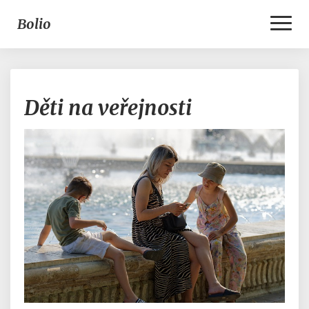
Toggl
Bolio
Naviga
Děti
Děti na veřejnosti
na
veřejnosti