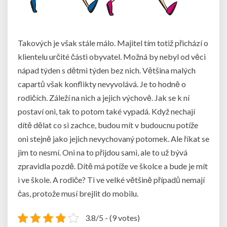
Takových je však stále málo. Majitel tím totiž přichází o
klientelu určité části obyvatel. Možná by nebyl od věci
nápad týden s dětmi týden bez nich. Většina malých
capartů však konflikty nevyvolává. Je to hodně o
rodičích. Záleží na nich a jejich výchově. Jak se k ní
postaví oni, tak to potom také vypadá. Když nechají
dítě dělat co si zachce, budou mít v budoucnu potíže
oni stejně jako jejich nevychovaný potomek. Ale říkat se
jim to nesmí. Oni na to přijdou sami, ale to už bývá
zpravidla pozdě. Dítě má potíže ve školce a bude je mít
i ve škole. A rodiče? Ti ve velké většině případů nemají
čas, protože musí brejlit do mobilu.
3.8/5 - (9 votes)