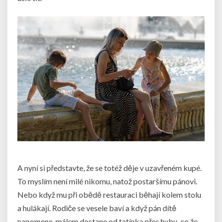
A nyní si představte, že se totéž děje v uzavřeném kupé.
To myslím není milé nikomu, natož postaršímu pánovi.
Nebo když mu při obědě restauraci běhají kolem stolu
a hulákají. Rodiče se vesele baví a když pán dítě
napomene, málem dostane od tatínka přes hubu, co že