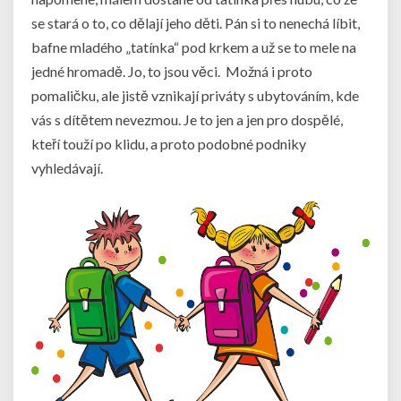
se stará o to, co dělají jeho děti. Pán si to nenechá líbit,
bafne mladého „tatínka“ pod krkem a už se to mele na
jedné hromadě. Jo, to jsou věci. Možná i proto
pomaličku, ale jistě vznikají priváty s ubytováním, kde
vás s dítětem nevezmou. Je to jen a jen pro dospělé,
kteří touží po klidu, a proto podobné podniky
vyhledávají.