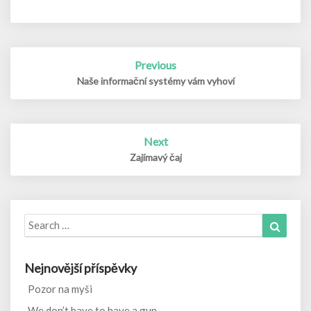
Post
Previous
navigation
Naše informační systémy vám vyhoví
Next
Zajímavý čaj
Search
Search
for:
Nejnovější příspěvky
Pozor na myši
We don’t have to have a gun