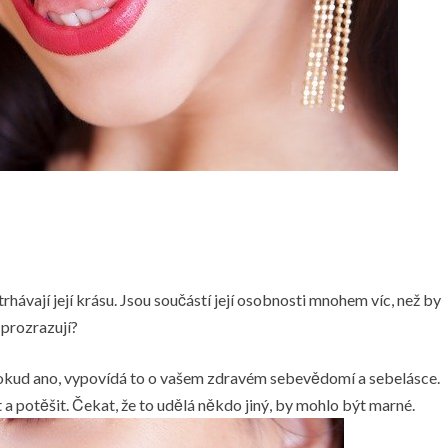
hávají její krásu. Jsou součástí její osobnosti mnohem víc, než by
 prozrazují?
Pokud ano, vypovídá to o vašem zdravém sebevědomí a sebelásce.
a potěšit. Čekat, že to udělá někdo jiný, by mohlo být marné.