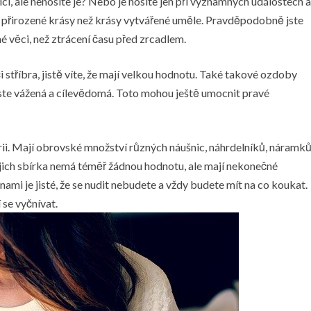
i, ale nenosíte je? Nebo je nosíte jen při významných událostech a
ce přirozené krásy než krásy vytvářené uměle. Pravděpodobně jste
iné věci, než ztrácení času před zrcadlem.
či stříbra, jistě víte, že mají velkou hodnotu. Také takové ozdoby
jste vážená a cílevědomá. Toto mohou ještě umocnit pravé
rii. Mají obrovské množství různých náušnic, náhrdelníků, náramk
jejich sbírka nemá téměř žádnou hodnotu, ale mají nekonečné
mi je jisté, že se nudit nebudete a vždy budete mít na co koukat.
 se vyčnívat.