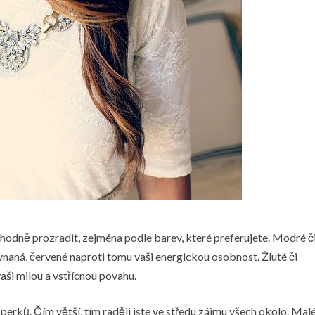
odně prozradit, zejména podle barev, které preferujete. Modré č
ovnaná, červené naproti tomu vaši energickou osobnost. Žluté či
i milou a vstřícnou povahu.
šperků. Čím větší, tím raději jste ve středu zájmu všech okolo. Mal