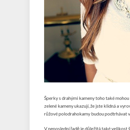
Šperky s drahými kameny toho také mohou h
zelené kameny ukazují, že jste klidná a vyr
růžové polodrahokamy budou podtrhávat vaš
V neposlední řadě je důležitá také velikost 