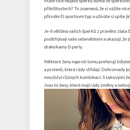
Máte sice nějaké šperky doma ve šperkovnic
příležitostech? To znamená, že si vážíte ví
přírodní či sportovní typ a užíváte si spíše j
Je-li většina vašich šperků z pravého zlata 
podtrhávají vaše sebevědomí a ukazují, že 
drahokamy či perly.
Některé ženy naproti tomu preferují bižute
a prstenů, které rády střídají. Dohromady 
množství různých kombinací. S takovými žena
Jsou to ženy, které mají rády změny a nebojí