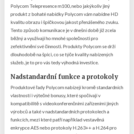
Polycom Telepresence m100, nebo jakýkoliv jiný
produkt z bohaté nabídky Polycom vám nabídne HD
kvalitu obrazu i špičkovou jakost přenášeného zvuku.
Tento způsob komunikace je v dnešní době již zcela
běžný a využívají ho mnohé společnosti pro
zefektivnění své činnosti. Produkty Polycom se drží
dlouhodobě na špici, co se týče kvality nabízených
služeb, je to pro vás tedy výhodná investice.
Nadstandardní funkce a protokoly
Produktové řady Polycom nabízejí kromě standardních
vlastností i výtečné bonusy, které spočívají v
kompatibilitě s videokonferenčními zařízeními jiných
výrobců a také v nadstandardních protokolech a
funkcích, mezi které patří například vestavěná
enkrypce AES nebo protokoly H.263++ a H.264 pro