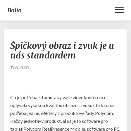
Toggl
Bolio
Naviga
Špičkový
Špičkový obraz i zvuk je u
obraz
i
nás standardem
zvuk
je
17.6.2025
u
nás
standardem
Co je potřeba k tomu, aby vaše
videokonference
oplývala vysokou kvalitou obrazu i zvuku? Je k tomu
potřeba jediné, některý z produktové řady Polycom.
Každý jednotlivý produkt, ať už je to software pro
tablet Polycom RealPresence Mobile, software pro PC